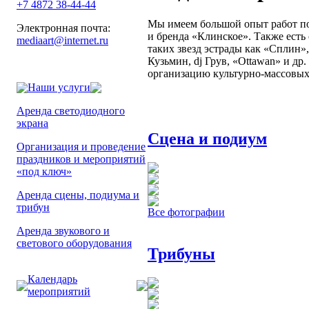
+7 4872 38-44-44
Мы имеем большой опыт работ по
Электронная почта:
и бренда «Клинское». Также есть
mediaart@internet.ru
таких звезд эстрады как «Сплин
Кузьмин, dj Грув, «Ottawan» и др
организацию культурно-массовых
Наши услуги
Аренда светодиодного
экрана
Сцена и подиум
Организация и проведение
праздников и мероприятий
«под ключ»
Аренда сцены, подиума и
трибун
Все фотографии
Аренда звукового и
светового оборудования
Трибуны
Календарь
мероприятий