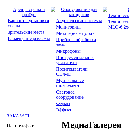
Аренда сцены и
Оборудование для
трибун
концертов
Техническ
Варианты установки
Акустические системы
Техническ
сцены
Мониторинг
MLO-6.2x4
Зрительские места
Микшерные пульты
Размещение рекламы
Приборы обработки
звука
Микрофоны
Инструментальные
усилители
Проигрыватели
CD/MD
Музыкальные
инструменты
Световое
оборудование
Фермы
Эффекты
ЗАКАЗАТЬ
МедиаГалерея
Наш телефон: