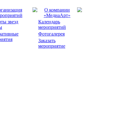
ганизация
О компании
роприятий
«МедиаАрт»
ты звезд
Календарь
ы
мероприятий
ративные
Фотогалерея
риятия
Заказать
мероприятие