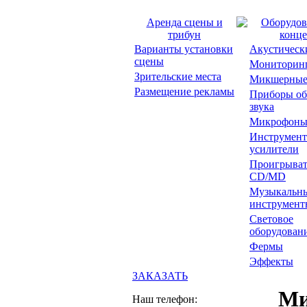
Аренда сцены и
Оборудов
трибун
конце
Варианты установки
Акустическ
сцены
Мониторин
Зрительские места
Микшерные
Размещение рекламы
Приборы об
звука
Микрофон
Инструмент
усилители
Проигрыват
CD/MD
Музыкальн
инструмент
Световое
оборудован
Фермы
Эффекты
ЗАКАЗАТЬ
Ми
Наш телефон: