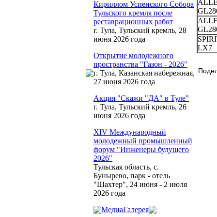
ALL
Кириллом Успенского Собора
GL28
Тульского кремля после
ALL
реставрационных работ
GL28
г. Тула, Тульский кремль, 28
SPIRI
июня 2026 года
LX7
Открытие молодежного
пространства "Газон - 2026"
Подел
г. Тула, Казанская набережная,
27 июня 2026 года
Акция "Скажи "ДА" в Туле"
г. Тула, Тульский кремль, 26
июня 2026 года
XIV Международный
молодежный промышленный
форум "Инженеры будущего
2026"
Тульская область, с.
Бунырево, парк - отель
"Шахтер", 24 июня - 2 июля
2026 года
МедиаГалерея