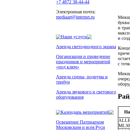
+7 4872 38-44-44
Электронная почта:
mediaart@internet.ru
Микше
буква
и тра
макси
Наши услуги
и соз
Аренда светодиодного экрана
Конце
приче
Организация и проведение
остае
праздников и мероприятий
с точ
«под ключ»
Микше
Аренда сцены, подиума и
очере
трибун
обору
Аренда звукового и светового
Рай
оборудования
На
Календарь мероприятий
ALL
Освещение Патриархом
ML30
Московским и всея Руси