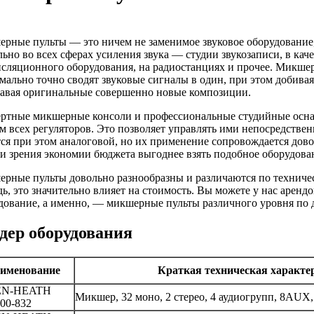
рные пульты — это ничем не заменимое звуковое оборудование
льно во всех сферах усиления звука — студии звукозаписи, в кач
нсляционного оборудования, на радиостанциях и прочее. Ми
мально точно сводят звуковые сигналы в один, при этом добивая
давая оригинальные совершенно новые композиции.
ртные микшерные консоли и профессиональные студийные осн
м всех регуляторов. Это позволяет управлять ими непосредствен
тся при этом аналоговой, но их применение сопровождается дов
ки зрения экономии бюджета выгоднее взять подобное оборудован
рные пульты довольно разнообразны и различаются по техниче
дь, это значительно влияет на стоимость. Вы можете у нас арендо
дование, а именно, — микшерные пульты различного уровня по
дер оборудования
именование
Краткая техническая характе
EN-HEATH
Микшер, 32 моно, 2 стерео, 4 аудиогрупп, 8AUX
00-832