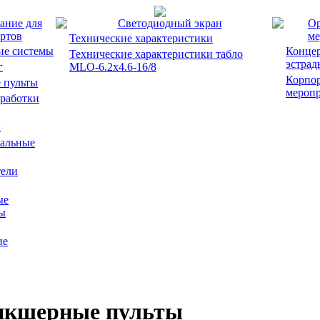
ание для
Светодиодный экран
Ор
ртов
ме
Технические характеристики
ие системы
Концер
Технические характеристики табло
эстрад
г
MLO-6.2x4.6-16/8
Корпо
 пульты
мероп
работки
ы
альные
ели
ые
ы
ие
кшерные пульты