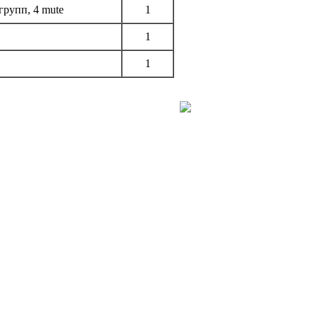
групп, 4 mute
1
1
1