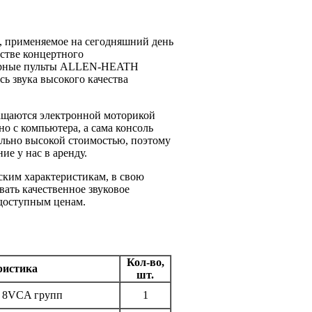
, применяемое на сегодняшний день
естве концертного
кшерные пульты ALLEN-HEATH
сь звука высокого качества
ащаются электронной моторикой
но с компьютера, а сама консоль
ольно высокой стоимостью, поэтому
ие у нас в аренду.
ским характеристикам, в свою
вать качественное звуковое
 доступным ценам.
Кол-во,
ристика
шт.
, 8VCA групп
1